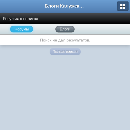
Блоги Калужского перекрестка
Результаты поиска
Форумы
Блоги
Поиск не дал результатов.
Полная версия