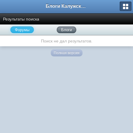
Блоги Калужского перекрестка
Результаты поиска
Форумы
Блоги
Поиск не дал результатов.
Полная версия