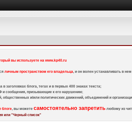
торый вы используете на www.kp40.ru
тся
личным пространством его владельца
, и он волен устанавливать в н
 в заголовках блога, тегах и в первых 400 знаках текста;
 и сообщения, призывающие к его нарушению
;
й, общественных и/или политических движений, объединений и организа
самостоятельно запретить
м блоге
, вы можете
любому из чит
я или "Черный список"