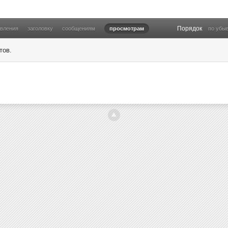
Порядок
овления
заголовку
сообщениям
просмотрам
по убы
тов.