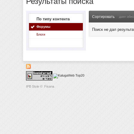
Результаты поиска
Сортировать
дате обн
По типу контента
Форумы
Поиск не дал результа
Блоги
IPB Style
©
Fisana