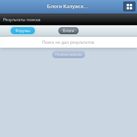
Блоги Калужского перекрестка
Результаты поиска
Форумы
Блоги
Поиск не дал результатов.
Полная версия