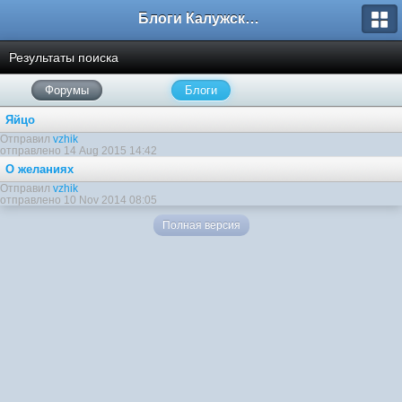
Блоги Калужского перекрестка
Результаты поиска
Форумы
Блоги
Яйцо
Отправил
vzhik
отправлено 14 Aug 2015 14:42
О желаниях
Отправил
vzhik
отправлено 10 Nov 2014 08:05
Полная версия