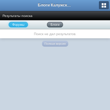
Блоги Калужского перекрестка
Результаты поиска
Форумы
Блоги
Поиск не дал результатов.
Полная версия