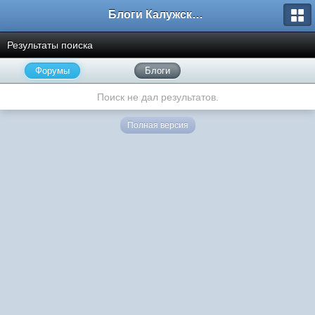
Блоги Калужского перекрестка
Результаты поиска
Форумы
Блоги
Поиск не дал результатов.
Полная версия