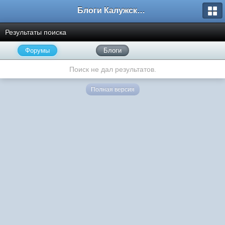
Блоги Калужского перекрестка
Результаты поиска
Форумы
Блоги
Поиск не дал результатов.
Полная версия