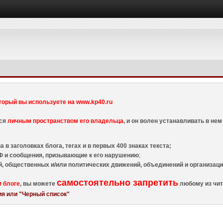
торый вы используете на www.kp40.ru
тся
личным пространством его владельца
, и он волен устанавливать в н
 в заголовках блога, тегах и в первых 400 знаках текста;
 и сообщения, призывающие к его нарушению
;
й, общественных и/или политических движений, объединений и организа
самостоятельно запретить
м блоге
, вы можете
любому из чит
я или "Черный список"