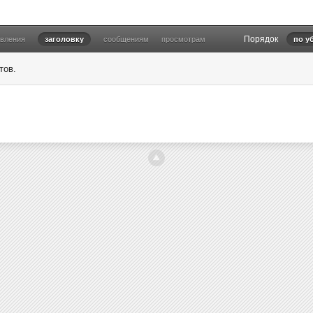
Порядок
овления
заголовку
сообщениям
просмотрам
по у
тов.