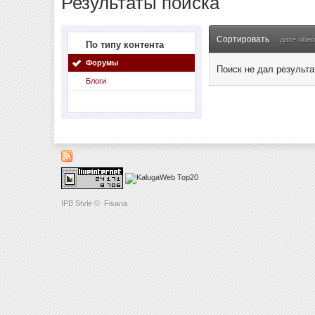
Результаты поиска
Сортировать
дате обн
По типу контента
Форумы
Поиск не дал результа
Блоги
IPB Style
©
Fisana