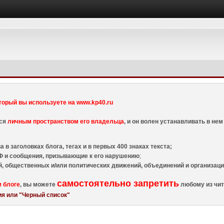
торый вы используете на www.kp40.ru
тся
личным пространством его владельца
, и он волен устанавливать в н
 в заголовках блога, тегах и в первых 400 знаках текста;
 и сообщения, призывающие к его нарушению
;
й, общественных и/или политических движений, объединений и организа
самостоятельно запретить
м блоге
, вы можете
любому из чит
я или "Черный список"