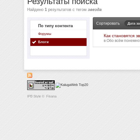
Результаты поиска
Найдено
1
результатов с тегом
звезда
Сортировать
Дата з
По типу контента
Форумы
Как становятся зв
в
Обо всём понемнож
Блоги
IPB Style
©
Fisana