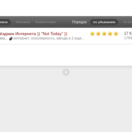
Порядок
аписи
Название
Комментарии
по убыванию
по в
ёздами Интернета )) "Not Today" ))
17 
1769
ку...
интернет
,
популярность
,
звезда
и 2 еще...