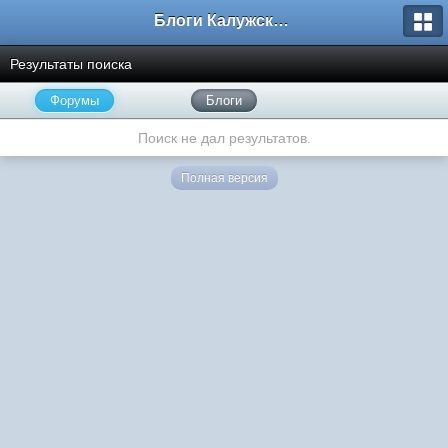
Блоги Калужского перекрестка
Результаты поиска
Форумы
Блоги
Поиск не дал результатов.
Полная версия