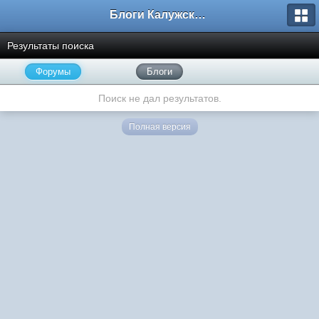
Блоги Калужского перекрестка
Результаты поиска
Форумы
Блоги
Поиск не дал результатов.
Полная версия