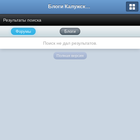
Блоги Калужского перекрестка
Результаты поиска
Форумы
Блоги
Поиск не дал результатов.
Полная версия