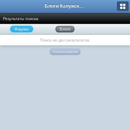
Блоги Калужского перекрестка
Результаты поиска
Форумы
Блоги
Поиск не дал результатов.
Полная версия