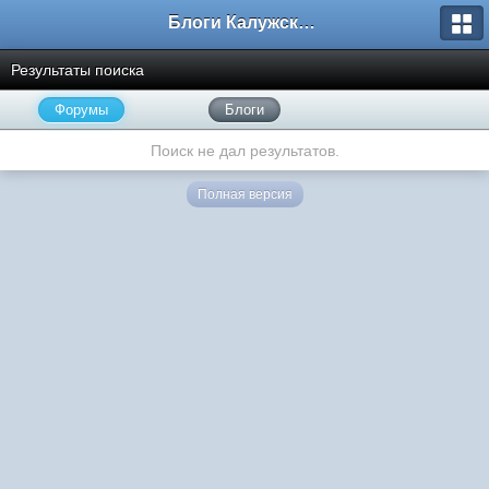
Блоги Калужского перекрестка
Результаты поиска
Форумы
Блоги
Поиск не дал результатов.
Полная версия