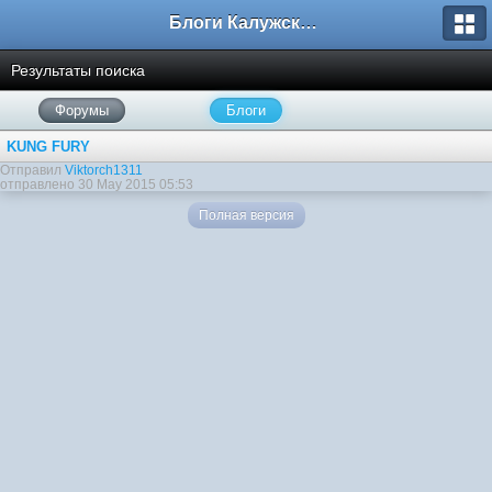
Блоги Калужского перекрестка
Результаты поиска
Форумы
Блоги
KUNG FURY
Отправил
Viktorch1311
отправлено 30 May 2015 05:53
Полная версия