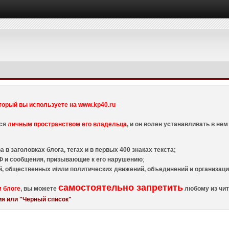
торый вы используете на www.kp40.ru
тся
личным пространством его владельца
, и он волен устанавливать в н
 в заголовках блога, тегах и в первых 400 знаках текста;
 и сообщения, призывающие к его нарушению
;
й, общественных и/или политических движений, объединений и организа
самостоятельно запретить
м блоге
, вы можете
любому из чит
я или "Черный список"