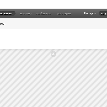
Порядок
бновления
заголовку
сообщениям
просмотрам
по 
тов.