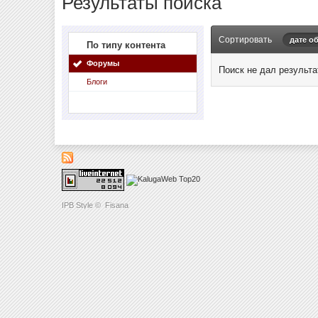
Результаты поиска
Сортировать
дате о
По типу контента
Форумы
Поиск не дал результа
Блоги
IPB Style
©
Fisana