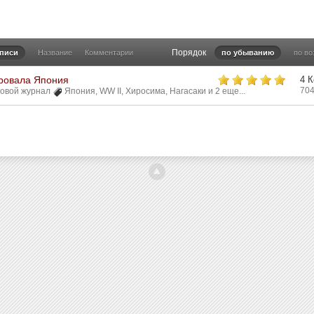
Порядок
аписи
Название
Комментарии
по убыванию
по в
ровала Япония
4 
70
овой журнал
Япония
,
WW II
,
Хиросима
,
Нагасаки
и 2 еще...