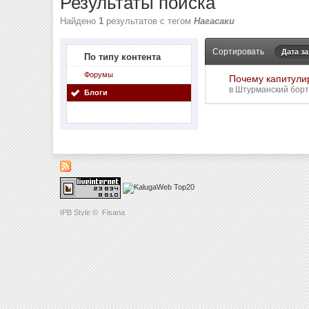
Результаты поиска
Найдено
1
результатов с тегом
Нагасаки
Сортировать
Дата з
По типу контента
Форумы
Почему капитули
в
Штурманский борт
Блоги
IPB Style
©
Fisana