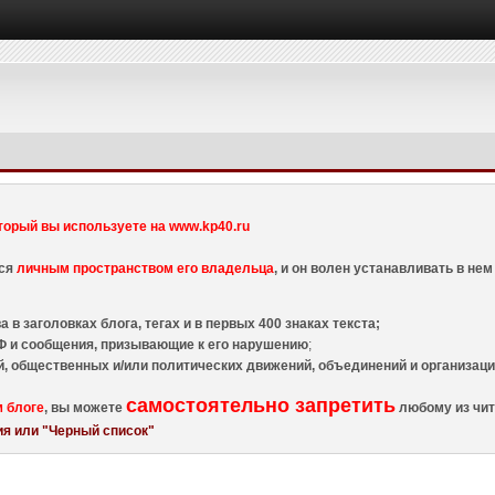
торый вы используете на www.kp40.ru
тся
личным пространством его владельца
, и он волен устанавливать в н
 в заголовках блога, тегах и в первых 400 знаках текста;
 и сообщения, призывающие к его нарушению
;
й, общественных и/или политических движений, объединений и организа
самостоятельно запретить
м блоге
, вы можете
любому из чит
я или "Черный список"