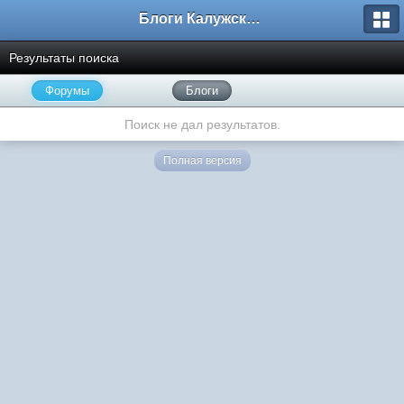
Блоги Калужского перекрестка
Результаты поиска
Форумы
Блоги
Поиск не дал результатов.
Полная версия