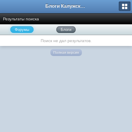
Блоги Калужского перекрестка
Результаты поиска
Форумы
Блоги
Поиск не дал результатов.
Полная версия