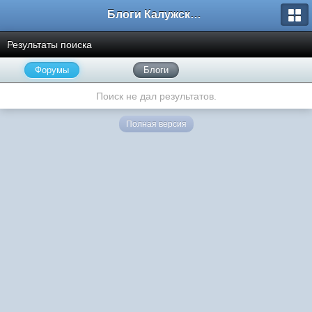
Блоги Калужского перекрестка
Результаты поиска
Форумы
Блоги
Поиск не дал результатов.
Полная версия