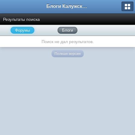
Блоги Калужского перекрестка
Результаты поиска
Форумы
Блоги
Поиск не дал результатов.
Полная версия