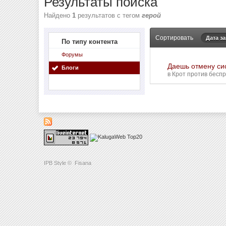
Результаты поиска
Найдено
1
результатов с тегом
герой
Сортировать
Дата з
По типу контента
Форумы
Даешь отмену сис
Блоги
в
Крот против бесп
IPB Style
©
Fisana