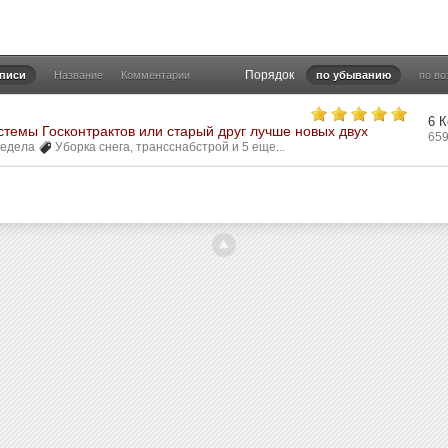
Порядок
аписи
Название
Комментарии
по убыванию
по в
6 
темы Госконтрактов или старый друг лучше новых двух
65
редела
Уборка снега
,
трансснабстрой
и 5 еще...