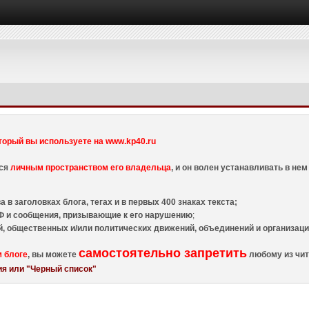
торый вы используете на www.kp40.ru
тся
личным пространством его владельца
, и он волен устанавливать в н
 в заголовках блога, тегах и в первых 400 знаках текста;
 и сообщения, призывающие к его нарушению
;
й, общественных и/или политических движений, объединений и организа
самостоятельно запретить
м блоге
, вы можете
любому из чит
я или "Черный список"