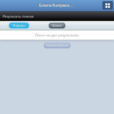
Блоги Калужского перекрестка
Результаты поиска
Форумы
Блоги
Поиск не дал результатов.
Полная версия