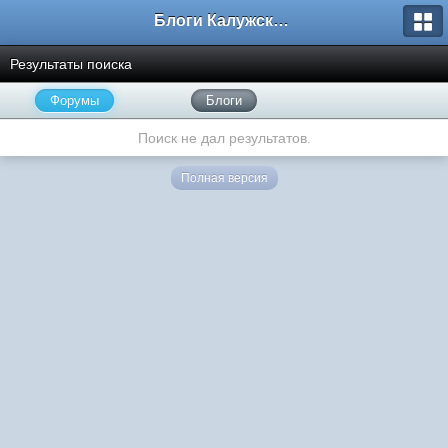
Блоги Калужского перекрестка
Результаты поиска
Форумы
Блоги
Поиск не дал результатов.
Полная версия