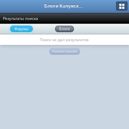
Блоги Калужского перекрестка
Результаты поиска
Форумы
Блоги
Поиск не дал результатов.
Полная версия