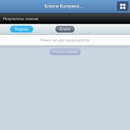
Блоги Калужского перекрестка
Результаты поиска
Форумы
Блоги
Поиск не дал результатов.
Полная версия