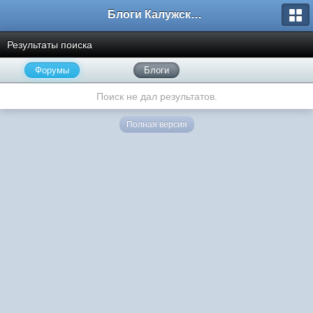
Блоги Калужского перекрестка
Результаты поиска
Форумы
Блоги
Поиск не дал результатов.
Полная версия