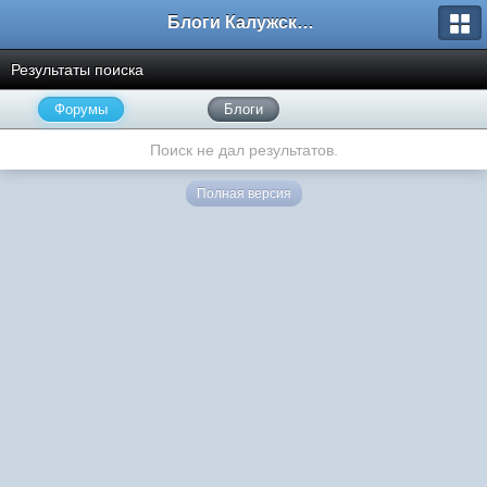
Блоги Калужского перекрестка
Результаты поиска
Форумы
Блоги
Поиск не дал результатов.
Полная версия