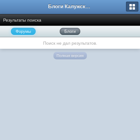
Блоги Калужского перекрестка
Результаты поиска
Форумы
Блоги
Поиск не дал результатов.
Полная версия