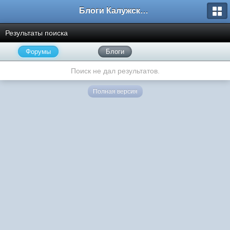
Блоги Калужского перекрестка
Результаты поиска
Форумы
Блоги
Поиск не дал результатов.
Полная версия