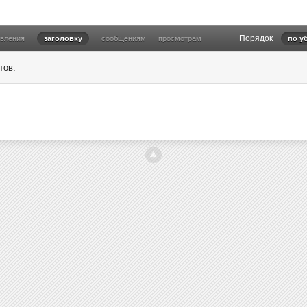
Порядок
овления
заголовку
сообщениям
просмотрам
по у
тов.