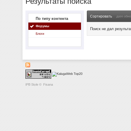
Результаты поиска
Сортировать
дате обн
По типу контента
Форумы
Поиск не дал результа
Блоги
IPB Style
©
Fisana