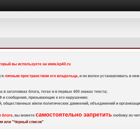
торый вы используете на www.kp40.ru
тся
личным пространством его владельца
, и он волен устанавливать в н
 в заголовках блога, тегах и в первых 400 знаках текста;
 и сообщения, призывающие к его нарушению
;
й, общественных и/или политических движений, объединений и организа
самостоятельно запретить
м блоге
, вы можете
любому из чит
я или "Черный список"