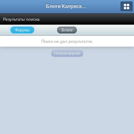
Блоги Калужского перекрестка
Результаты поиска
Форумы
Блоги
Поиск не дал результатов.
Полная версия