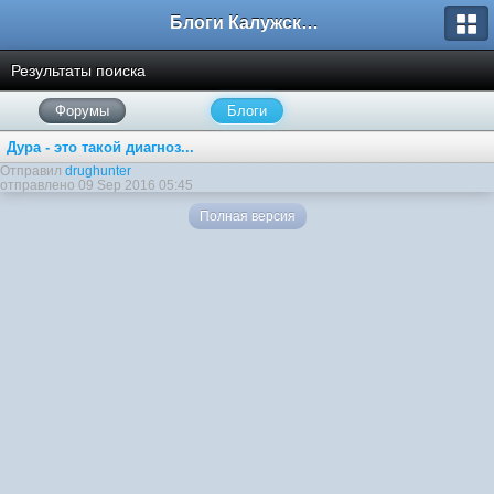
Блоги Калужского перекрестка
Результаты поиска
Форумы
Блоги
Дура - это такой диагноз...
Отправил
drughunter
отправлено 09 Sep 2016 05:45
Полная версия