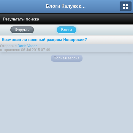
Блоги Калужского перекрестка
Результаты поиска
Форумы
Блоги
Возможен ли военный разгром Новоросии?
Отправил
Darth Vader
отправлено 06 Jul 2015 07:49
Полная версия