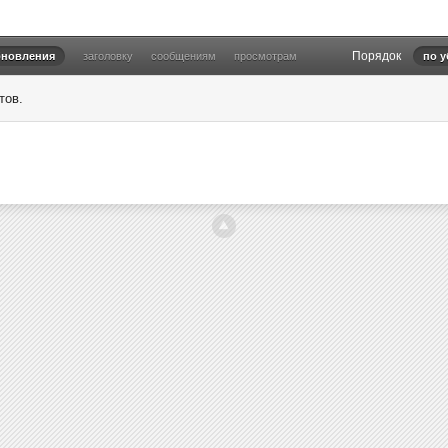
Порядок
бновления
заголовку
сообщениям
просмотрам
по 
тов.