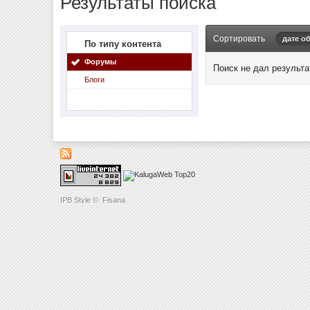
Результаты поиска
Сортировать
дате о
По типу контента
Форумы
Поиск не дал результа
Блоги
IPB Style
©
Fisana