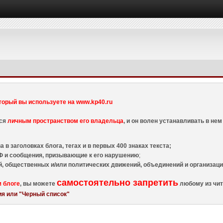
торый вы используете на www.kp40.ru
тся
личным пространством его владельца
, и он волен устанавливать в н
 в заголовках блога, тегах и в первых 400 знаках текста;
 и сообщения, призывающие к его нарушению
;
й, общественных и/или политических движений, объединений и организа
самостоятельно запретить
м блоге
, вы можете
любому из чит
я или "Черный список"