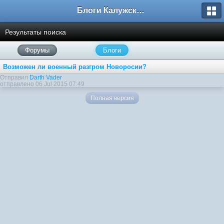
Блоги Калужского перекрестка
Результаты поиска
Форумы
Блоги
Возможен ли военный разгром Новоросии?
Отправил
Darth Vader
отправлено 06 Jul 2015 07:49
Полная версия