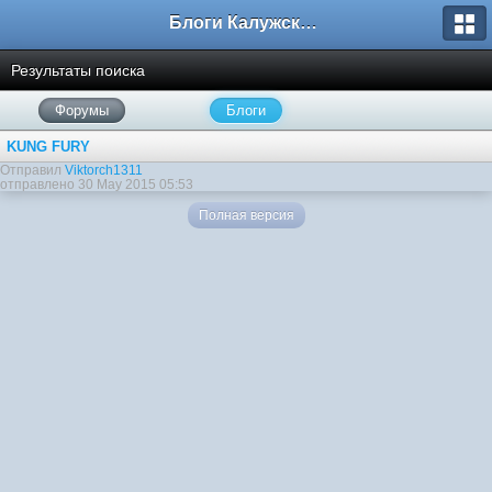
Блоги Калужского перекрестка
Результаты поиска
Форумы
Блоги
KUNG FURY
Отправил
Viktorch1311
отправлено 30 May 2015 05:53
Полная версия