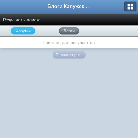
Блоги Калужского перекрестка
Результаты поиска
Форумы
Блоги
Поиск не дал результатов.
Полная версия