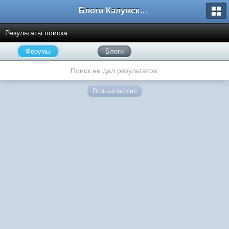
Блоги Калужского перекрестка
Результаты поиска
Форумы
Блоги
Поиск не дал результатов.
Полная версия