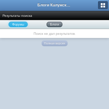
Блоги Калужского перекрестка
Результаты поиска
Форумы
Блоги
Поиск не дал результатов.
Полная версия