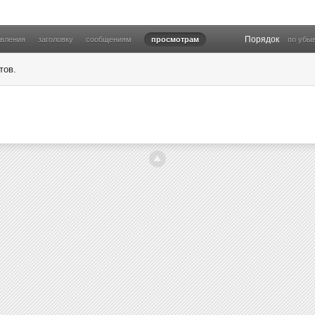
Порядок
овления
заголовку
сообщениям
просмотрам
по убы
тов.