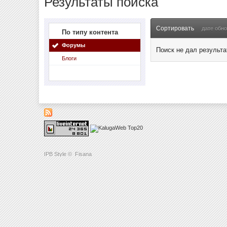
Результаты поиска
Сортировать
дате обн
По типу контента
Форумы
Поиск не дал результа
Блоги
IPB Style
©
Fisana