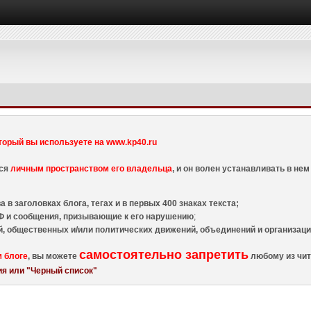
торый вы используете на www.kp40.ru
тся
личным пространством его владельца
, и он волен устанавливать в н
 в заголовках блога, тегах и в первых 400 знаках текста;
 и сообщения, призывающие к его нарушению
;
й, общественных и/или политических движений, объединений и организа
самостоятельно запретить
м блоге
, вы можете
любому из чит
я или "Черный список"