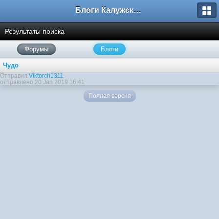
Блоги Калужского перекрестка
Результаты поиска
Форумы
Блоги
Чудо
Отправил
Viktorch1311
отправлено 20 Jan 2019 16:41
Полная версия