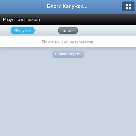
Блоги Калужского перекрестка
Результаты поиска
Форумы
Блоги
Поиск не дал результатов.
Полная версия