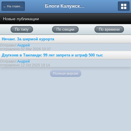
Блоги Калужского перекрестка
← На главную
Новые публикации
По типу
По секции
По времени
Нячанг. За ширмой курорта
Отправил
Андрей
отправлено 02 Mar 2026 10:37
Дзугкоев в Таиланде: 99 лет запрета и штраф 500 тыс
Отправил
Андрей
отправлено 12 Oct 2025 19:14
Полная версия