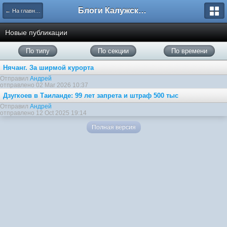
Блоги Калужского перекрестка
← На главную
Новые публикации
По типу
По секции
По времени
Нячанг. За ширмой курорта
Отправил
Андрей
отправлено 02 Mar 2026 10:37
Дзугкоев в Таиланде: 99 лет запрета и штраф 500 тыс
Отправил
Андрей
отправлено 12 Oct 2025 19:14
Полная версия