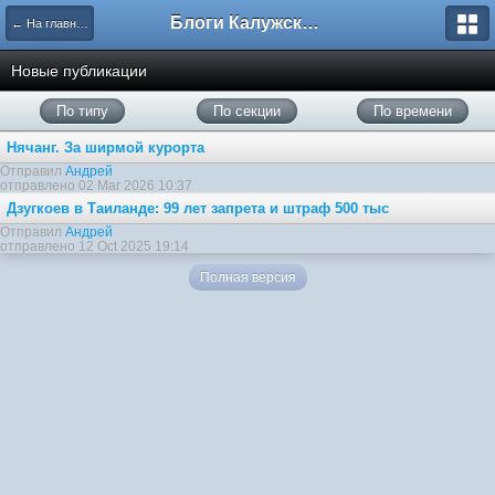
Блоги Калужского перекрестка
← На главную
Новые публикации
По типу
По секции
По времени
Нячанг. За ширмой курорта
Отправил
Андрей
отправлено 02 Mar 2026 10:37
Дзугкоев в Таиланде: 99 лет запрета и штраф 500 тыс
Отправил
Андрей
отправлено 12 Oct 2025 19:14
Полная версия