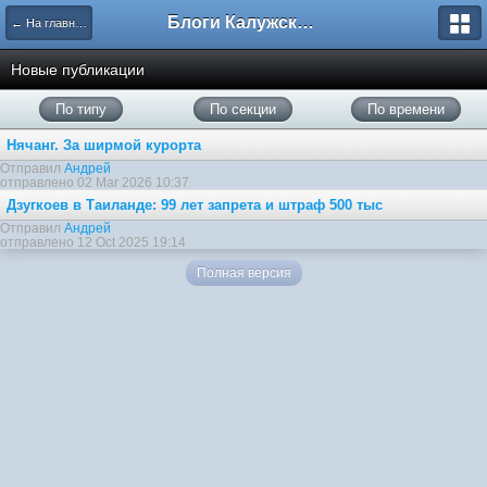
Блоги Калужского перекрестка
← На главную
Новые публикации
По типу
По секции
По времени
Нячанг. За ширмой курорта
Отправил
Андрей
отправлено 02 Mar 2026 10:37
Дзугкоев в Таиланде: 99 лет запрета и штраф 500 тыс
Отправил
Андрей
отправлено 12 Oct 2025 19:14
Полная версия