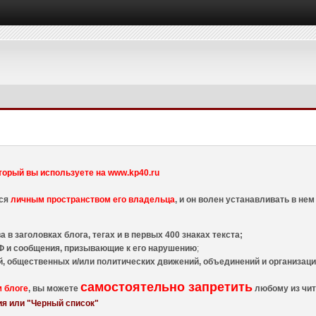
торый вы используете на www.kp40.ru
тся
личным пространством его владельца
, и он волен устанавливать в н
 в заголовках блога, тегах и в первых 400 знаках текста;
 и сообщения, призывающие к его нарушению
;
й, общественных и/или политических движений, объединений и организа
самостоятельно запретить
м блоге
, вы можете
любому из чит
я или "Черный список"