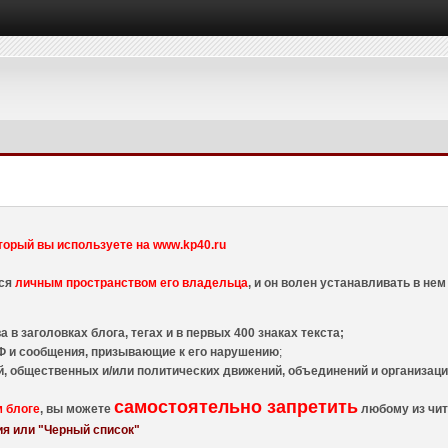
торый вы используете на www.kp40.ru
тся
личным пространством его владельца
, и он волен устанавливать в н
 в заголовках блога, тегах и в первых 400 знаках текста;
 и сообщения, призывающие к его нарушению
;
й, общественных и/или политических движений, объединений и организа
самостоятельно запретить
м блоге
, вы можете
любому из чит
я или "Черный список"